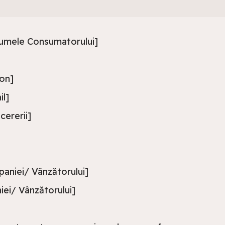
umele Consumatorului]
on]
l]
cererii]
niei/ Vânzătorului]
ei/ Vânzătorului]