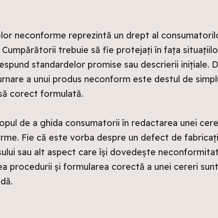
or neconforme reprezintă un drept al consumatorilor
. Cumpărătorii trebuie să fie protejați în fața situații
espund standardelor promise sau descrierii inițiale. 
urnare a unui produs neconform este destul de simplu,
să corect formulată.
copul de a ghida consumatorii în redactarea unei cere
me. Fie că este vorba despre un defect de fabricaț
lui sau alt aspect care își dovedește neconformita
ea procedurii și formularea corectă a unei cereri sun
idă.