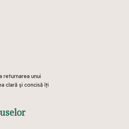
ta returnarea unui
clară și concisă îți
uselor