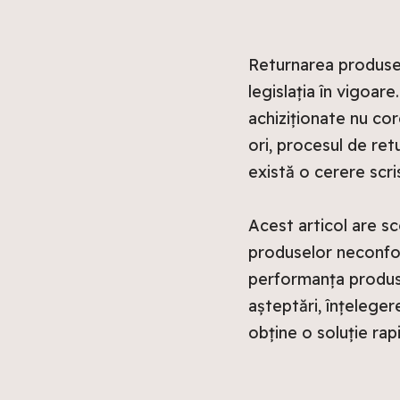
Returnarea produsel
legislația în vigoare
achiziționate nu cor
ori, procesul de ret
există o cerere scri
Acest articol are s
produselor neconfor
performanța produsu
așteptări, înțeleger
obține o soluție rap