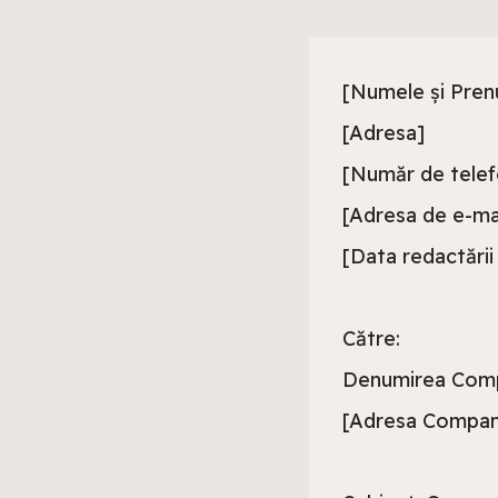
[Numele și Pren
[Adresa]
[Număr de telef
[Adresa de e-mai
[Data redactării 
Către:
Denumirea Compa
[Adresa Compani