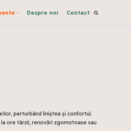
mente
Despre noi
Contact
lor, perturbând liniștea și confortul.
 la ore târzii, renovări zgomotoase sau