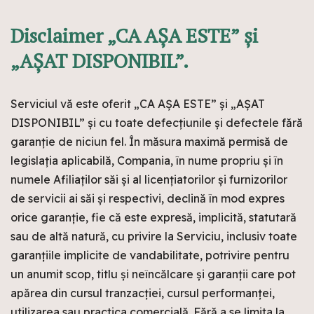
Disclaimer „CA AȘA ESTE” și
„AȘAT DISPONIBIL”.
Serviciul vă este oferit „CA AȘA ESTE” și „AȘAT
DISPONIBIL” și cu toate defecțiunile și defectele fără
garanție de niciun fel. În măsura maximă permisă de
legislația aplicabilă, Compania, în nume propriu și în
numele Afiliaților săi și al licențiatorilor și furnizorilor
de servicii ai săi și respectivi, declină în mod expres
orice garanție, fie că este expresă, implicită, statutară
sau de altă natură, cu privire la Serviciu, inclusiv toate
garanțiile implicite de vandabilitate, potrivire pentru
un anumit scop, titlu și neîncălcare și garanții care pot
apărea din cursul tranzacției, cursul performanței,
utilizarea sau practica comercială. Fără a se limita la