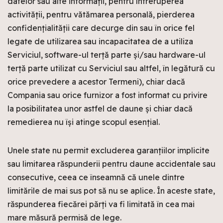
datelor sau alte informații, pentru întreruperea
activității, pentru vătămarea personală, pierderea
confidențialității care decurge din sau în orice fel
legate de utilizarea sau incapacitatea de a utiliza
Serviciul, software-ul terță parte și/sau hardware-ul
terță parte utilizat cu Serviciul sau altfel, în legătură cu
orice prevedere a acestor Termeni), chiar dacă
Compania sau orice furnizor a fost informat cu privire
la posibilitatea unor astfel de daune și chiar dacă
remedierea nu își atinge scopul esențial.
Unele state nu permit excluderea garanțiilor implicite
sau limitarea răspunderii pentru daune accidentale sau
consecutive, ceea ce înseamnă că unele dintre
limitările de mai sus pot să nu se aplice. În aceste state,
răspunderea fiecărei părți va fi limitată în cea mai
mare măsură permisă de lege.