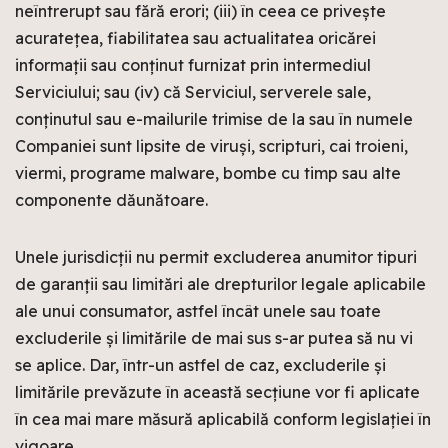
neîntrerupt sau fără erori; (iii) în ceea ce privește
acuratețea, fiabilitatea sau actualitatea oricărei
informații sau conținut furnizat prin intermediul
Serviciului; sau (iv) că Serviciul, serverele sale,
conținutul sau e-mailurile trimise de la sau în numele
Companiei sunt lipsite de viruși, scripturi, cai troieni,
viermi, programe malware, bombe cu timp sau alte
componente dăunătoare.
Unele jurisdicții nu permit excluderea anumitor tipuri
de garanții sau limitări ale drepturilor legale aplicabile
ale unui consumator, astfel încât unele sau toate
excluderile și limitările de mai sus s-ar putea să nu vi
se aplice. Dar, într-un astfel de caz, excluderile și
limitările prevăzute în această secțiune vor fi aplicate
în cea mai mare măsură aplicabilă conform legislației în
vigoare.