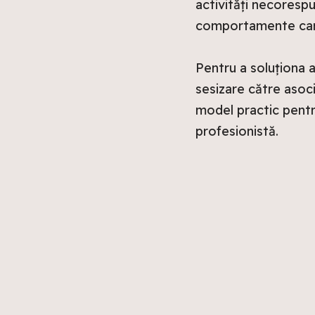
activități necoresp
comportamente care
Pentru a soluționa 
sesizare către asoci
model practic pentru
profesionistă.