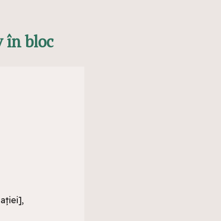
 în bloc
ției],