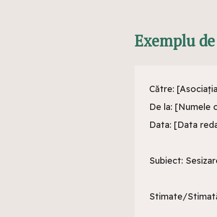
Exemplu de 
Către: [Asociați
De la: [Numele c
Data: [Data redac
Subiect: Sesizar
Stimate/Stimată 