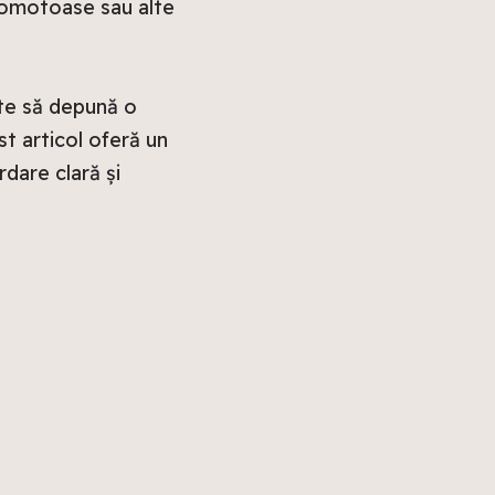
zgomotoase sau alte
te să depună o
t articol oferă un
dare clară și