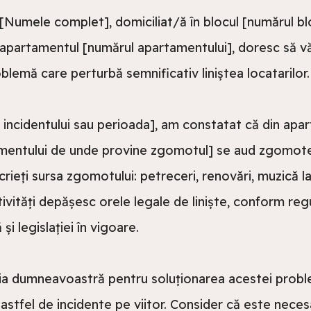
Numele complet], domiciliat/ă în blocul [numărul bloc
, apartamentul [numărul apartamentului], doresc să vă
blemă care perturbă semnificativ liniștea locatarilor.
 incidentului sau perioada], am constatat că din apar
mentului de unde provine zgomotul] se aud zgomote
rieți sursa zgomotului: petreceri, renovări, muzică la
tivități depășesc orele legale de liniște, conform reg
și legislației în vigoare.
ția dumneavoastră pentru soluționarea acestei proble
astfel de incidente pe viitor. Consider că este necesa