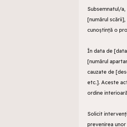
Subsemnatul/a, [
[numărul scării]
cunoștință o pro
În data de [data
[numărul aparta
cauzate de [desc
etc.]. Aceste ac
ordine interioară 
Solicit interven
prevenirea unor 