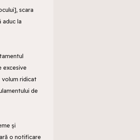
ului], scara 
 aduc la 
tamentul 
 excesive 
 volum ridicat 
ulamentului de 
me și 
ră o notificare 