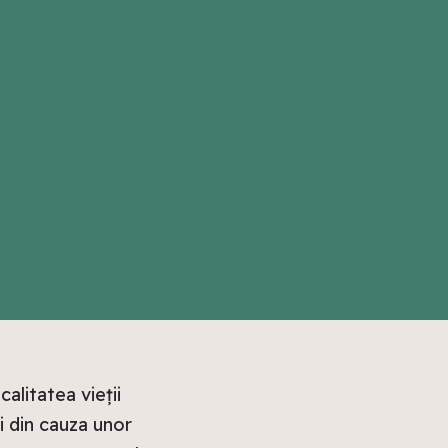
litatea vieții
ri din cauza unor