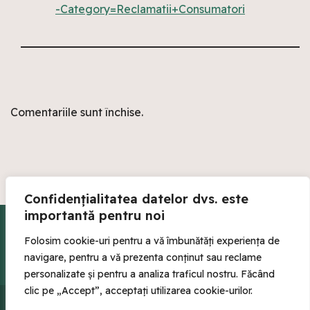
-Category=Reclamatii+Consumatori
Comentariile sunt închise.
Confidențialitatea datelor dvs. este
importantă pentru noi
Conținutul site-ului nostru este furnizat strict în scopuri educaționale și
informative și nu trebuie interpretat ca sfaturi profesionale de natură
Folosim cookie-uri pentru a vă îmbunătăți experiența de
legală. Ne străduim să furnizăm informații actualizate, dar nu oferim
navigare, pentru a vă prezenta conținut sau reclame
nicio garanție în ceea ce privește exactitatea informațiilor noastre.
personalizate și pentru a analiza traficul nostru. Făcând
clic pe „Accept”, acceptați utilizarea cookie-urilor.
Copyright © 2024 sefo.ro - Toate drepturile