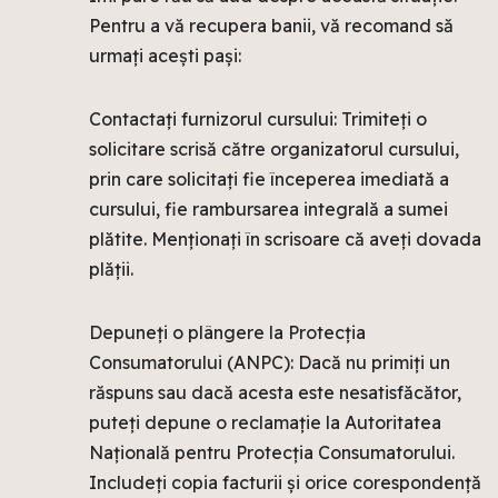
Pentru a vă recupera banii, vă recomand să
urmați acești pași:
Contactați furnizorul cursului: Trimiteți o
solicitare scrisă către organizatorul cursului,
prin care solicitați fie începerea imediată a
cursului, fie rambursarea integrală a sumei
plătite. Menționați în scrisoare că aveți dovada
plății.
Depuneți o plângere la Protecția
Consumatorului (ANPC): Dacă nu primiți un
răspuns sau dacă acesta este nesatisfăcător,
puteți depune o reclamație la Autoritatea
Națională pentru Protecția Consumatorului.
Includeți copia facturii și orice corespondență