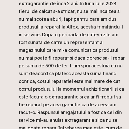
extragarantie de inca 2 ani. In luna iulie 2024
fierul de calcat s-a stricat, nu se mai incalzea si
nu mai scotea aburi, fapt pentru care am dus
produsul la reparat la Altex, acestia trimitându-l
in service. Dupa o perioada de cateva zile am
fost sunata de catre un reprezentant al
magazinului care mi-a comunicat ca produsul
nu mai poate fi reparat si daca doresc sa- l repar
pe suma de 500 de lei. I-am spui acestuia ca nu
sunt deacord sa platesc aceasta suma tinand
cont ca, costul reparatiei este mai mare de cat
costul produsului la momentul achizitionarii si ca
este facuta o extragarantie si ca ar fi trebuit sa
fie reparat pe acea garantie ca de aceea am
facut-o. Raspunsul amgajatului a fost ca cei din
service mi-au anulat extragarantia si ca nu se
mai poate repara. Intrebarea mea este, cum de