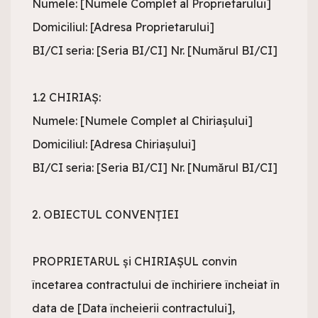
Numele: [Numele Complet al Proprietarului]

Domiciliul: [Adresa Proprietarului]

BI/CI seria: [Seria BI/CI] Nr. [Numărul BI/CI]

1.2 CHIRIAȘ:

Numele: [Numele Complet al Chiriașului]

Domiciliul: [Adresa Chiriașului]

BI/CI seria: [Seria BI/CI] Nr. [Numărul BI/CI]

2. OBIECTUL CONVENŢIEI

PROPRIETARUL și CHIRIAȘUL convin 
încetarea contractului de închiriere încheiat în 
data de [Data încheierii contractului], 