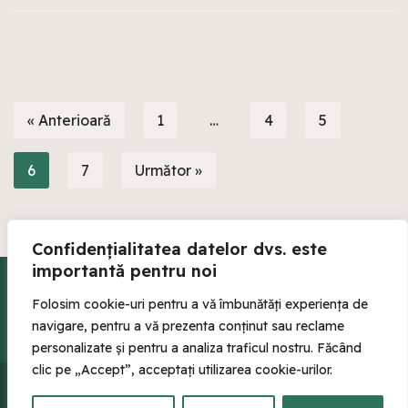
« Anterioară
1
…
4
5
6
7
Următor »
Confidențialitatea datelor dvs. este
importantă pentru noi
Conținutul site-ului nostru este furnizat strict în scopuri educaționale și
informative și nu trebuie interpretat ca sfaturi profesionale de natură
Folosim cookie-uri pentru a vă îmbunătăți experiența de
legală. Ne străduim să furnizăm informații actualizate, dar nu oferim
navigare, pentru a vă prezenta conținut sau reclame
nicio garanție în ceea ce privește exactitatea informațiilor noastre.
personalizate și pentru a analiza traficul nostru. Făcând
clic pe „Accept”, acceptați utilizarea cookie-urilor.
Copyright © 2024 sefo.ro - Toate drepturile
rezervate.